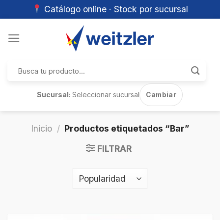
Catálogo online · Stock por sucursal
Skip
to
content
Buscar
por:
Sucursal:
Seleccionar sucursal
Cambiar
Inicio
/
Productos etiquetados “Bar”
FILTRAR