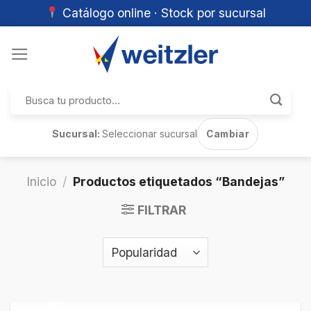
Catálogo online · Stock por sucursal
Skip
to
content
Buscar
por:
Sucursal:
Seleccionar sucursal
Cambiar
Inicio
/
Productos etiquetados “Bandejas”
FILTRAR