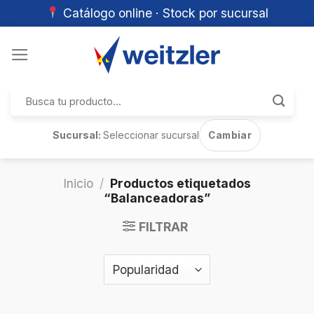
Catálogo online · Stock por sucursal
Skip
to
content
Buscar
por:
Sucursal:
Seleccionar sucursal
Cambiar
Inicio
/
Productos etiquetados
“Balanceadoras”
FILTRAR