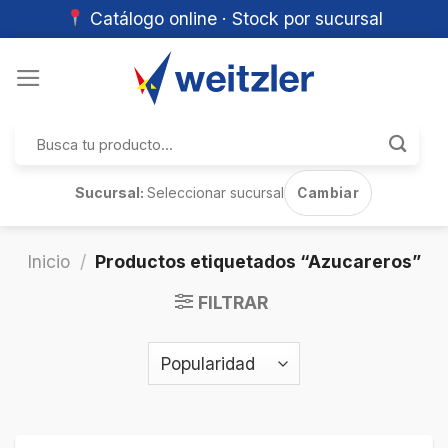
Catálogo online · Stock por sucursal
Skip
to
content
Buscar
por:
Sucursal:
Seleccionar sucursal
Cambiar
Inicio
/
Productos etiquetados “Azucareros”
FILTRAR