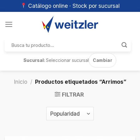
Catálogo online · Stock por sucursal
Skip
to
content
Buscar
por:
Sucursal:
Seleccionar sucursal
Cambiar
Inicio
/
Productos etiquetados “Arrimos”
FILTRAR