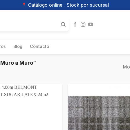
Catálogo online · Stock por sucursal
ros
Blog
Contacto
 Muro a Muro”
Mos