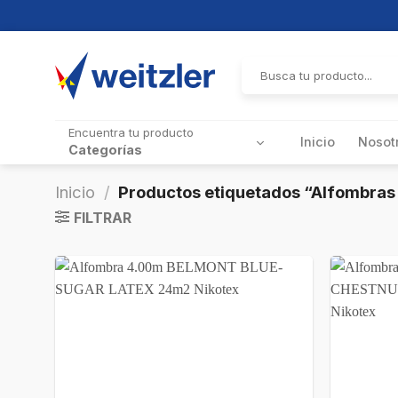
Skip
to
Buscar
por:
content
Encuentra tu producto
Inicio
Nosot
Categorías
Inicio
/
Productos etiquetados “Alfombras
FILTRAR