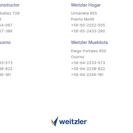
onstructor
Weitzler Hogar
Ibañez 728
Urmeneta 855
t
Puerto Montt
54-067
+56-65-2252-505
67-386
+56-65-2433-280
sorno
Weitzler Mueblista
Diego Portales 850
Osorno
33-573
+56-64-2233-573
38-822
+56-64-2238-822
6-181
+56-64-2246-181