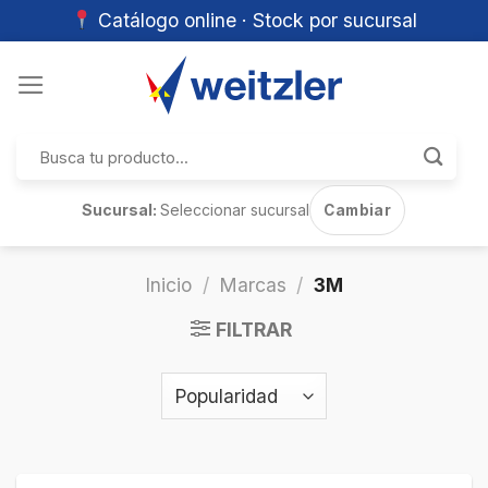
Catálogo online · Stock por sucursal
Skip
to
content
Buscar
por:
Sucursal:
Seleccionar sucursal
Cambiar
Inicio
/
Marcas
/
3M
FILTRAR