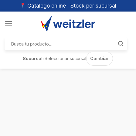
Catálogo online · Stock por sucursal
Skip
to
content
Buscar
por:
Sucursal:
Seleccionar sucursal
Cambiar