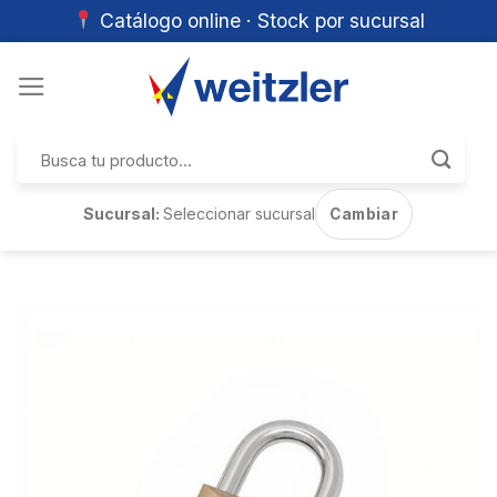
Catálogo online · Stock por sucursal
Skip
to
content
Buscar
por:
Sucursal:
Seleccionar sucursal
Cambiar